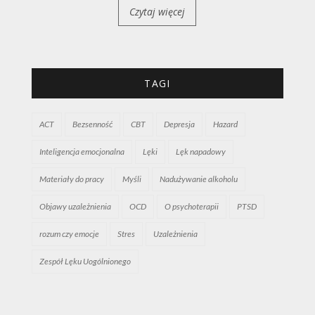
Czytaj więcej
TAGI
ACT
Bezsenność
CBT
Depresja
Hazard
Inteligencja emocjonalna
Lęki
Lęk napadowy
Materiały do pracy
Myśli
Nadużywanie alkoholu
Objawy uzależnienia
OCD
O psychoterapii
PTSD
rozum czy emocje
Stres
Uzależnienia
Zespół Lęku Uogólnionego