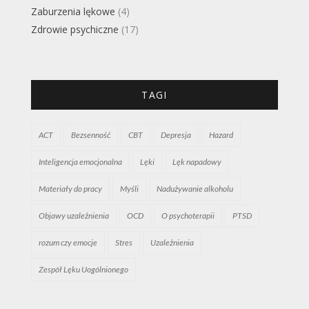
Zaburzenia lękowe
(4)
Zdrowie psychiczne
(17)
TAGI
ACT
Bezsenność
CBT
Depresja
Hazard
Inteligencja emocjonalna
Lęki
Lęk napadowy
Materiały do pracy
Myśli
Nadużywanie alkoholu
Objawy uzależnienia
OCD
O psychoterapii
PTSD
rozum czy emocje
Stres
Uzależnienia
Zespół Lęku Uogólnionego