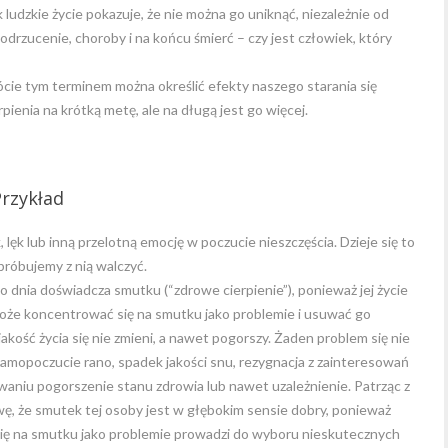
 ludzkie życie pokazuje, że nie można go uniknąć, niezależnie od
, odrzucenie, choroby i na końcu śmierć – czy jest człowiek, który
ócie tym terminem można określić efekty naszego starania się
ienia na krótką metę, ale na długą jest go więcej.
Przykład
 lęk lub inną przelotną emocję w poczucie nieszczęścia. Dzieje się to
próbujemy z nią walczyć.
 dnia doświadcza smutku (“zdrowe cierpienie”), ponieważ jej życie
oże koncentrować się na smutku jako problemie i usuwać go
 jakość życia się nie zmieni, a nawet pogorszy. Żaden problem się nie
 samopoczucie rano, spadek jakości snu, rezygnacja z zainteresowań
waniu pogorszenie stanu zdrowia lub nawet uzależnienie. Patrząc z
ę, że smutek tej osoby jest w głębokim sensie dobry, ponieważ
się na smutku jako problemie prowadzi do wyboru nieskutecznych