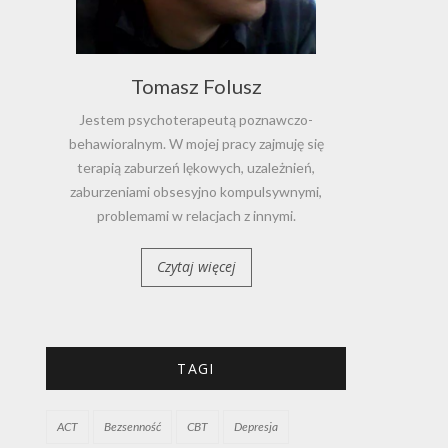
Tomasz Folusz
Jestem psychoterapeutą poznawczo-
behawioralnym. W mojej pracy zajmuję się
terapią zaburzeń lękowych, uzależnień,
zaburzeniami obsesyjno kompulsywnymi,
problemami w relacjach z innymi.
Czytaj więcej
TAGI
ACT
Bezsenność
CBT
Depresja