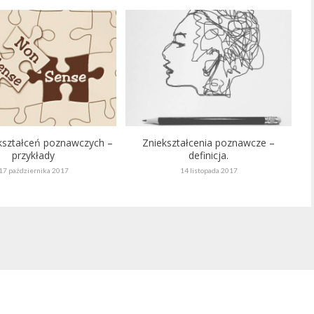
ekształceń poznawczych –
Zniekształcenia poznawcze –
przykłady
definicja.
17 października 2017
14 listopada 2017