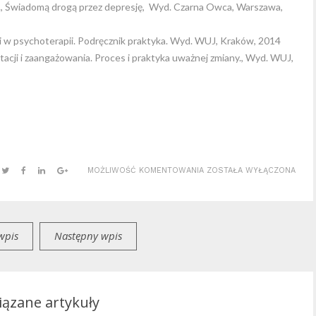
n, J., Świadomą drogą przez depresję, Wyd. Czarna Owca, Warszawa,
ocji w psychoterapii. Podręcznik praktyka. Wyd. WUJ, Kraków, 2014
eptacji i zaangażowania. Proces i praktyka uważnej zmiany., Wyd. WUJ,
UNIKANIE
MOŻLIWOŚĆ KOMENTOWANIA
ZOSTAŁA WYŁĄCZONA
CIERPIENIA
EMOCJONALNEGO
–
wpis
Następny wpis
MODEL
ELASTYCZNOŚCI
PSYCHOLOGICZNEJ
ązane artykuły
CZ.1