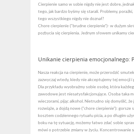
Cierpienie samo w sobie nigdy nie jest dobre, jednak
tego, jak bardzo byśmy się starali. Problemy, porażki
tego wszystkiego nigdy nie doznał?
Chore cierpienie (“brudne cierpienie”)- w dużym skr
pozbycia się cierpienia. Jednym słowem unikamy cierp
Unikanie cierpienia emocjonalnego: 
Nasza reakcja na cierpienie, może przerodzić smutek,
zazwyczaj wtedy, kiedy nie akceptujemy tej emocji i 
Dla przykładu wyobraźmy sobie osobę, która każdego
zawodowe jest niesatysfakcjonujące. Osoba taka m
wieczorami, pijąc alkohol. Nietrudno się domyślić, że
rozwiąże, a dojdą nowe (“chore cierpienie”): gorsze
kosztem codziennego rytuału picia, a po długim uży
boku na tę sytuację, możemy łatwo zdać sobie spraw
mówi o potrzebie zmiany w życiu. Koncentrowanie 