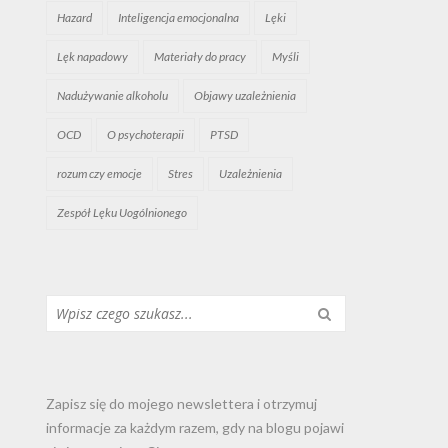
Hazard
Inteligencja emocjonalna
Lęki
Lęk napadowy
Materiały do pracy
Myśli
Nadużywanie alkoholu
Objawy uzależnienia
OCD
O psychoterapii
PTSD
rozum czy emocje
Stres
Uzależnienia
Zespół Lęku Uogólnionego
Szukaj...
Zapisz się do mojego newslettera i otrzymuj
informacje za każdym razem, gdy na blogu pojawi