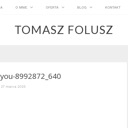
NA
O MNIE
OFERTA
BLOG
KONTAKT
TOMASZ FOLUSZ
l-you-8992872_640
27 marca 2025