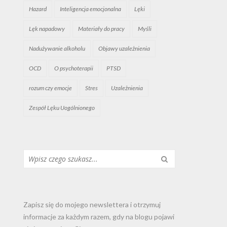
Hazard
Inteligencja emocjonalna
Lęki
Lęk napadowy
Materiały do pracy
Myśli
Nadużywanie alkoholu
Objawy uzależnienia
OCD
O psychoterapii
PTSD
rozum czy emocje
Stres
Uzależnienia
Zespół Lęku Uogólnionego
Szukaj...
Zapisz się do mojego newslettera i otrzymuj
informacje za każdym razem, gdy na blogu pojawi