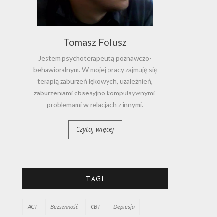
Tomasz Folusz
Jestem psychoterapeutą poznawczo-
behawioralnym. W mojej pracy zajmuję się
terapią zaburzeń lękowych, uzależnień,
zaburzeniami obsesyjno kompulsywnymi,
problemami w relacjach z innymi.
Czytaj więcej
TAGI
ACT
Bezsenność
CBT
Depresja