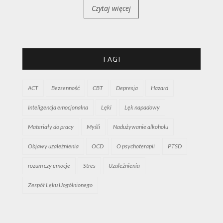
Czytaj więcej
TAGI
ACT
Bezsenność
CBT
Depresja
Hazard
Inteligencja emocjonalna
Lęki
Lęk napadowy
Materiały do pracy
Myśli
Nadużywanie alkoholu
Objawy uzależnienia
OCD
O psychoterapii
PTSD
rozum czy emocje
Stres
Uzależnienia
Zespół Lęku Uogólnionego