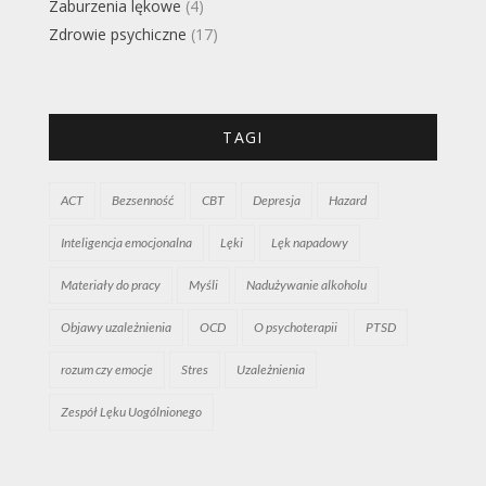
Zaburzenia lękowe
(4)
Zdrowie psychiczne
(17)
TAGI
ACT
Bezsenność
CBT
Depresja
Hazard
Inteligencja emocjonalna
Lęki
Lęk napadowy
Materiały do pracy
Myśli
Nadużywanie alkoholu
Objawy uzależnienia
OCD
O psychoterapii
PTSD
rozum czy emocje
Stres
Uzależnienia
Zespół Lęku Uogólnionego